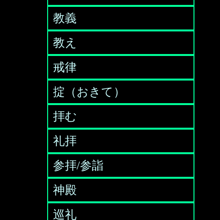
教義
教え
戒律
掟（おきて）
拝む
礼拝
参拝/参詣
神殿
巡礼