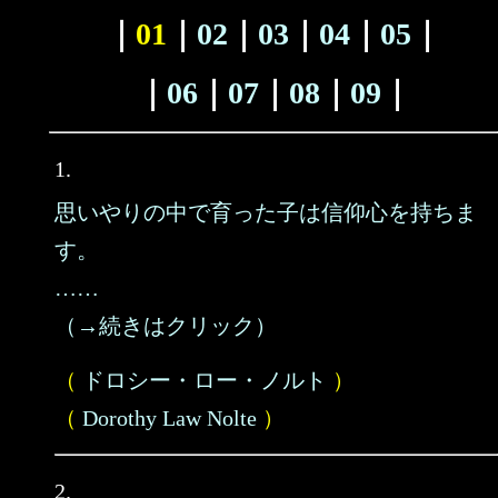
｜
01
｜
02
｜
03
｜
04
｜
05
｜
｜
06
｜
07
｜
08
｜
09
｜
1.
思いやりの中で育った子は信仰心を持ちま
す。
……
（→続きはクリック）
（
ドロシー・ロー・ノルト
）
（
Dorothy Law Nolte
）
2.