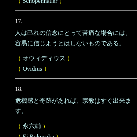
（
Schopenhauer
）
17.
人は己れの信念にとって苦痛な場合には、
容易に信じようとはしないものである。
（
オウィディウス
）
（
Ovidius
）
18.
危機感と奇跡があれば、宗教はすぐ出来ま
す。
（
永六輔
）
（
Ei Rokusuke
）