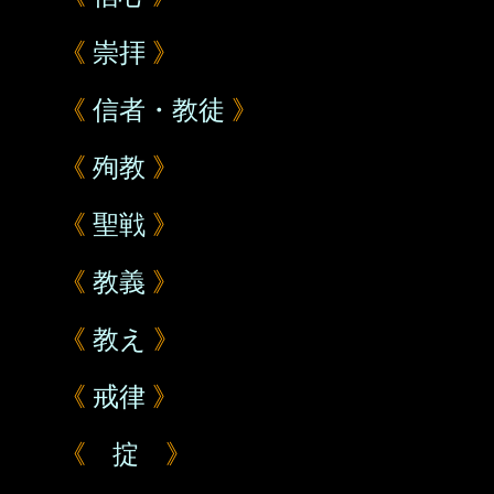
《
崇拝
》
《
信者・教徒
》
《
殉教
》
《
聖戦
》
《
教義
》
《
教え
》
《
戒律
》
《
掟
》