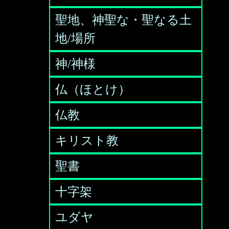
聖地、神聖な・聖なる土
地/場所
神/神様
仏（ほとけ）
仏教
キリスト教
聖書
十字架
ユダヤ