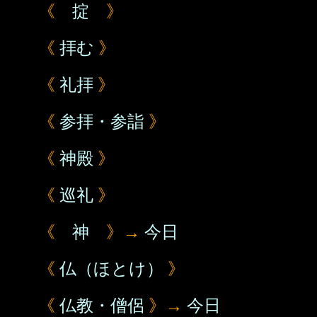
《
掟
》
《
拝む
》
《
礼拝
》
《
参拝・参詣
》
《
神殿
》
《
巡礼
》
《
神
》→
今日
《
仏（ほとけ）
》
《
仏教・僧侶
》→
今日