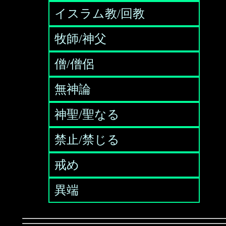
イスラム教/回教
牧師/神父
僧/僧侶
無神論
神聖/聖なる
禁止/禁じる
戒め
異端