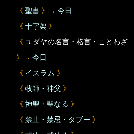
《
聖書
》→
今日
《
十字架
》
《
ユダヤの名言・格言・ことわざ
》→
今日
《
イスラム
》
《
牧師・神父
》
《
神聖・聖なる
》
《
禁止・禁忌・タブー
》