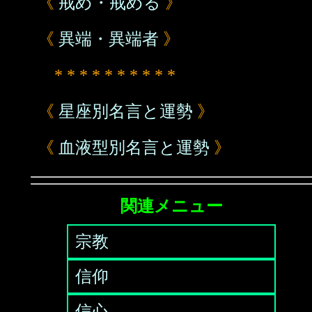
《
戒め・戒める
》
《
異端・異端者
》
* * * * * * * * * *
《
星座別名言と運勢
》
《
血液型別名言と運勢
》
関連メニュー
宗教
信仰
信心