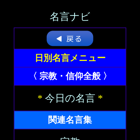
名言ナビ
日別名言メニュー
〈 宗教・信仰全般 〉
*
今日の名言
*
関連名言集