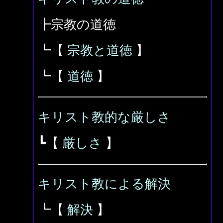
┣宗教の道徳
┗【
宗教と道徳
】
┗【
道徳
】
キリスト教的な厳しさ
┗【
厳しさ
】
キリスト教による解決
┗【
解決
】