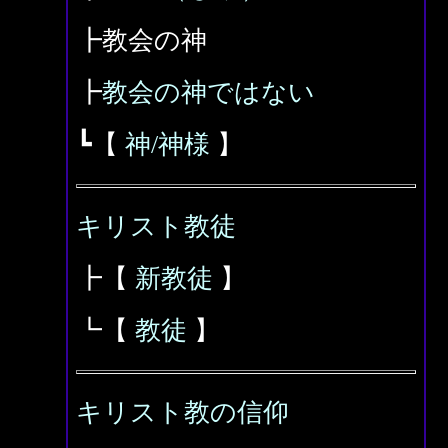
┣教会の神
┣
教会の神ではない
┗【
神/神様
】
キリスト教徒
┣【
新教徒
】
┗【
教徒
】
キリスト教の信仰