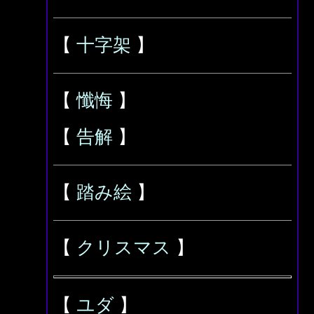
【
十字架
】
【
懺悔
】
【
告解
】
【
踏み絵
】
【
クリスマス
】
【
ユダ
】