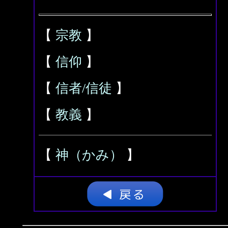
【
宗教
】
【
信仰
】
【
信者/信徒
】
【
教義
】
【
神（かみ）
】