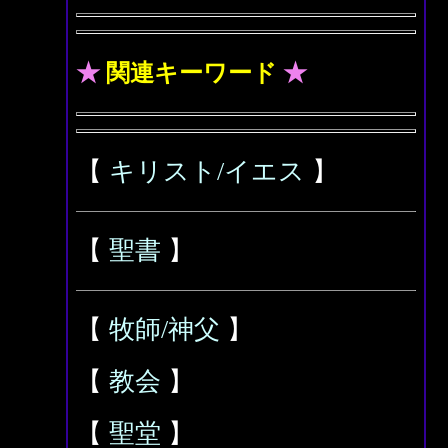
★
関連キーワード
★
【
キリスト/イエス
】
【
聖書
】
【
牧師/神父
】
【
教会
】
【
聖堂
】