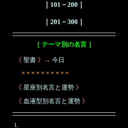
｜
101－200
｜
｜
201－300
｜
［ テーマ別の名言 ］
《
聖書
》→
今日
* * * * * * * * * *
《
星座別名言と運勢
》
《
血液型別名言と運勢
》
1.