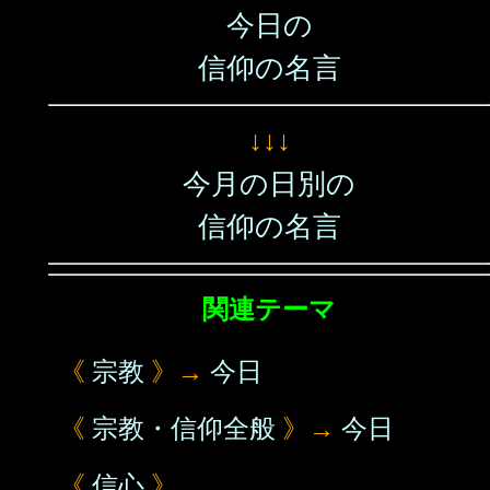
今日の
信仰の名言
↓↓↓
今月の日別の
信仰の名言
関連テーマ
《
宗教
》→
今日
《
宗教・信仰全般
》→
今日
《
信心
》