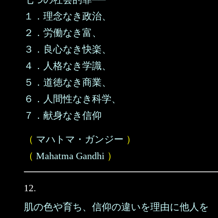
１．理念なき政治、
２．労働なき富、
３．良心なき快楽、
４．人格なき学識、
５．道徳なき商業、
６．人間性なき科学、
７．献身なき信仰
（
マハトマ・ガンジー
）
（
Mahatma Gandhi
）
12.
肌の色や育ち、信仰の違いを理由に他人を