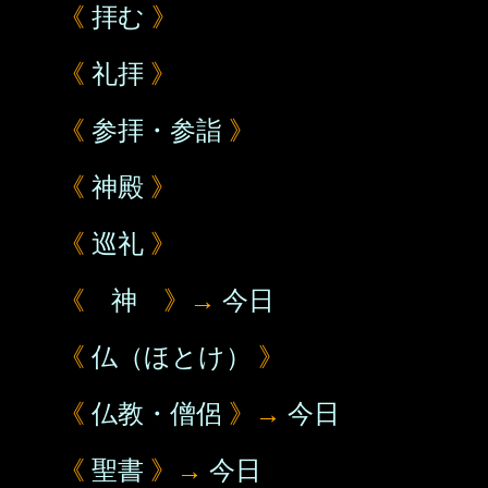
《
拝む
》
《
礼拝
》
《
参拝・参詣
》
《
神殿
》
《
巡礼
》
《
神
》→
今日
《
仏（ほとけ）
》
《
仏教・僧侶
》→
今日
《
聖書
》→
今日