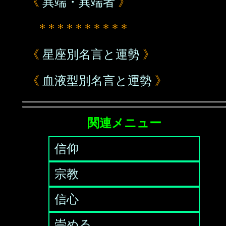
《
異端・異端者
》
* * * * * * * * * *
《
星座別名言と運勢
》
《
血液型別名言と運勢
》
関連メニュー
信仰
宗教
信心
崇める