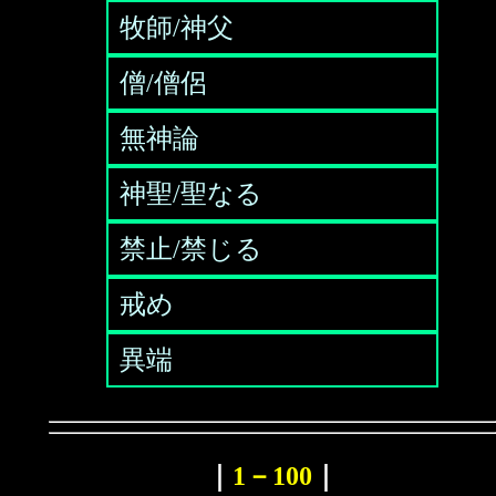
牧師/神父
僧/僧侶
無神論
神聖/聖なる
禁止/禁じる
戒め
異端
｜
1－100
｜