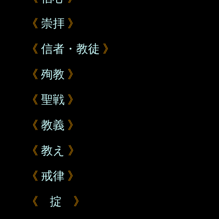
《
崇拝
》
《
信者・教徒
》
《
殉教
》
《
聖戦
》
《
教義
》
《
教え
》
《
戒律
》
《
掟
》