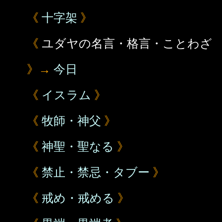
《
十字架
》
《
ユダヤの名言・格言・ことわざ
》→
今日
《
イスラム
》
《
牧師・神父
》
《
神聖・聖なる
》
《
禁止・禁忌・タブー
》
《
戒め・戒める
》