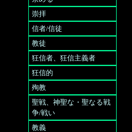
崇拝
信者/信徒
教徒
狂信者、狂信主義者
狂信的
殉教
聖戦、神聖な・聖なる戦
争/戦い
教義