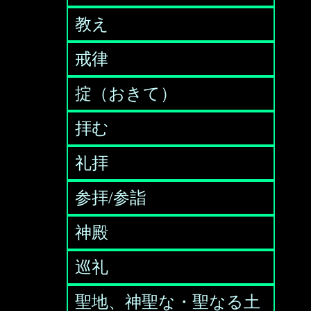
教え
戒律
掟（おきて）
拝む
礼拝
参拝/参詣
神殿
巡礼
聖地、神聖な・聖なる土