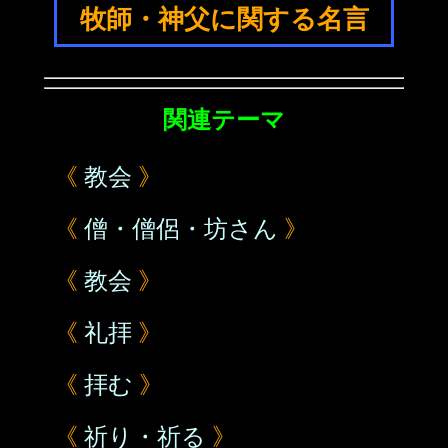
牧師・神父に関する名言
関連テーマ
《
教会
》
《
僧・僧侶・坊さん
》
《
教会
》
《
礼拝
》
《
拝む
》
《
祈り・祈る
》