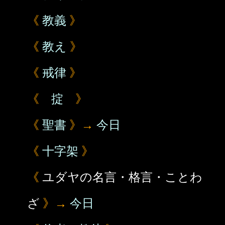
《
教義
》
《
教え
》
《
戒律
》
《
掟
》
《
聖書
》→
今日
《
十字架
》
《
ユダヤの名言・格言・ことわ
ざ
》→
今日