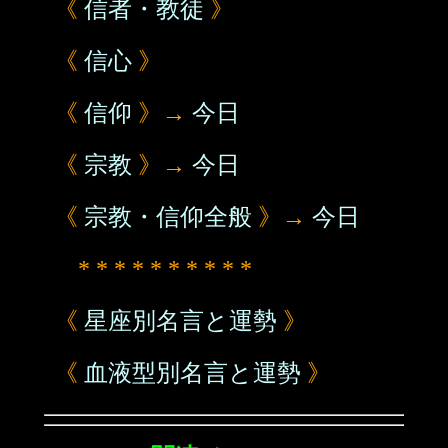
《
信者・教徒
》
《
信心
》
《
信仰
》→
今日
《
宗教
》→
今日
《
宗教・信仰全般
》→
今日
* * * * * * * * * *
《
星座別名言と運勢
》
《
血液型別名言と運勢
》