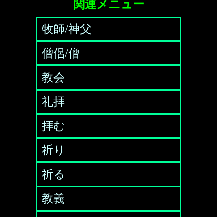
関連メニュー
牧師/神父
僧侶/僧
教会
礼拝
拝む
祈り
祈る
教義