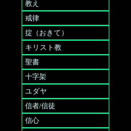
教え
戒律
掟（おきて）
キリスト教
聖書
十字架
ユダヤ
信者/信徒
信心