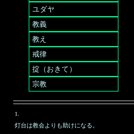
ユダヤ
教義
教え
戒律
掟（おきて）
宗教
1.
灯台は教会よりも助けになる。