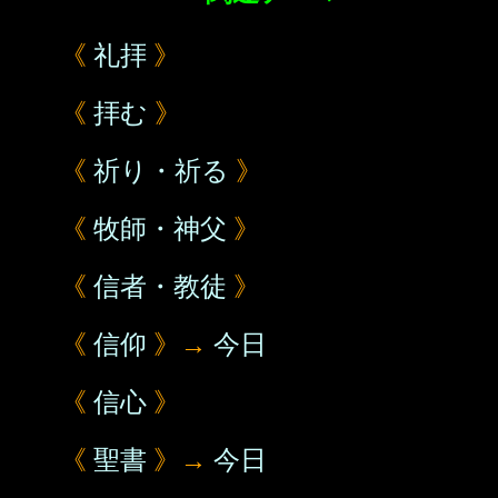
《
礼拝
》
《
拝む
》
《
祈り・祈る
》
《
牧師・神父
》
《
信者・教徒
》
《
信仰
》→
今日
《
信心
》
《
聖書
》→
今日