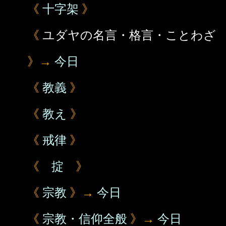
《
十字架
》
《
ユダヤの名言・格言・ことわざ
》→
今日
《
教義
》
《
教え
》
《
戒律
》
《
掟
》
《
宗教
》→
今日
《
宗教・信仰全般
》→
今日