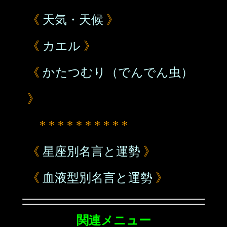
《
天気・天候
》
《
カエル
》
《
かたつむり（でんでん虫）
》
* * * * * * * * * *
《
星座別名言と運勢
》
《
血液型別名言と運勢
》
関連メニュー