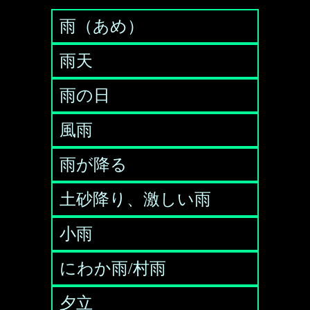
雨（あめ）
雨天
雨の日
風雨
雨が降る
土砂降り、激しい雨
小雨
にわか雨/村雨
夕立