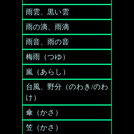
雨雲、黒い雲
雨の滴、雨滴
雨音、雨の音
梅雨（つゆ）
嵐（あらし）
台風、野分（のわき/のわ
け）
傘（かさ）
笠（かさ）