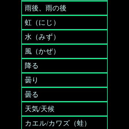
雨後、雨の後
虹（にじ）
水（みず）
風（かぜ）
降る
曇り
曇る
天気/天候
カエル/カワズ（蛙）