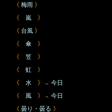
《
梅雨
》
《
嵐
》
《
台風
》
《
傘
》
《
笠
》
《
虹
》
《
水
》→
今日
《
風
》→
今日
《
曇り・曇る
》