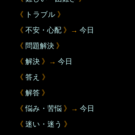
《
トラブル
》
《
不安・心配
》→
今日
《
問題解決
》
《
解決
》→
今日
《
答え
》
《
解答
》
《
悩み・苦悩
》→
今日
《
迷い・迷う
》