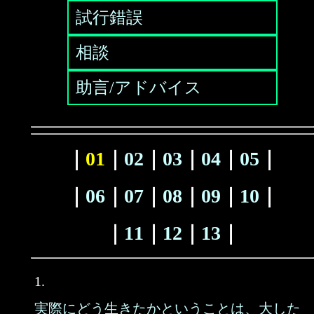
試行錯誤
相談
助言/アドバイス
｜
01
｜
02
｜
03
｜
04
｜
05
｜
｜
06
｜
07
｜
08
｜
09
｜
10
｜
｜
11
｜
12
｜
13
｜
1.
実際にどう生きたかということは、大した