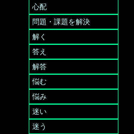
心配
問題・課題を解決
解く
答え
解答
悩む
悩み
迷い
迷う