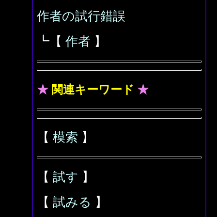
作者の試行錯誤
┗【
作者
】
★
関連キーワード
★
【
模索
】
【
試す
】
【
試みる
】