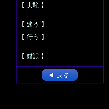
【
実験
】
【
迷う
】
【
行う
】
【
錯誤
】