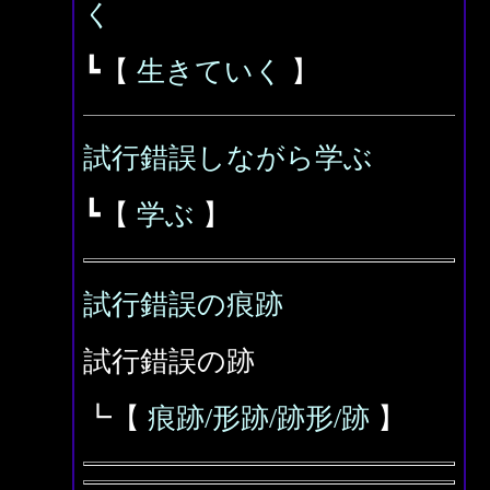
く
┗【
生きていく
】
試行錯誤しながら学ぶ
┗【
学ぶ
】
試行錯誤の痕跡
試行錯誤の跡
┗【
痕跡/形跡/跡形/跡
】