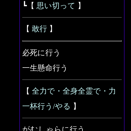
┗【
思い切って
】
【
敢行
】
必死に行う
一生懸命行う
【
全力で・全身全霊で・力
一杯行う/やる
】
がむしゃらに行う