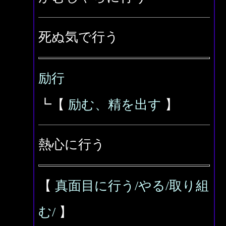
死ぬ気で行う
励行
┗【
励む、精を出す
】
熱心に行う
【
真面目に行う/やる/取り組
む/
】