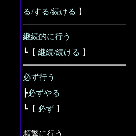
る/する/続ける
】
継続的に行う
┗【
継続/続ける
】
必ず行う
┣
必ずやる
┗【
必ず
】
頻繁に行う