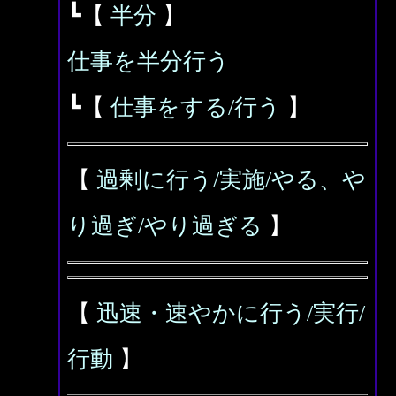
┗【
半分
】
仕事を半分行う
┗【
仕事をする/行う
】
【
過剰に行う/実施/やる、や
り過ぎ/やり過ぎる
】
【
迅速・速やかに行う/実行/
行動
】