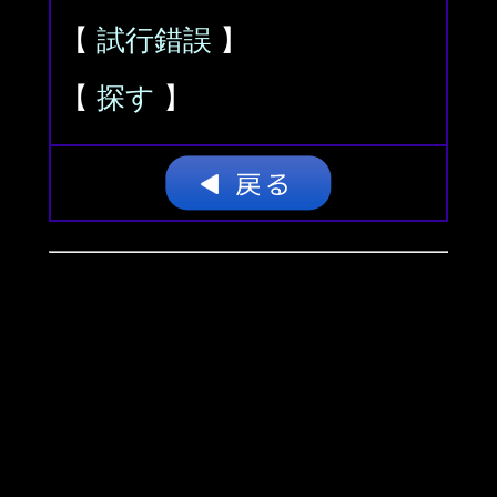
【
試行錯誤
】
【
探す
】