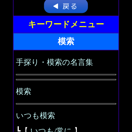
キーワードメニュー
模索
手探り・模索の名言集
模索
いつも模索
┗【
いつも/常に
】