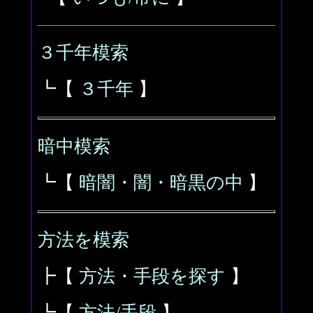
３千年模索
┗【
３千年
】
暗中模索
┗【
暗闇・闇・暗黒の中
】
方法を模索
┣【
方法・手段を探す
】
┗【
方法/手段
】