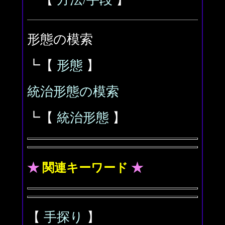
形態の模索
┗【
形態
】
統治形態の模索
┗【
統治形態
】
★
関連キーワード
★
【
手探り
】