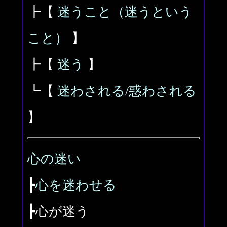
┣【
迷うこと（迷うという
こと）
】
┣【
迷う
】
┗【
迷わされる/惑わされる
】
心の迷い
┣
心を迷わせる
┣心が迷う