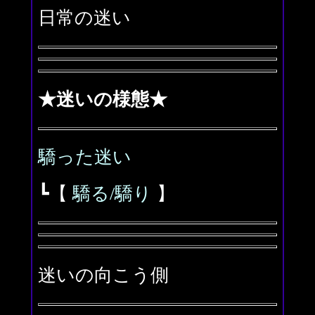
日常の迷い
★迷いの様態★
驕った迷い
┗【
驕る/驕り
】
迷いの向こう側