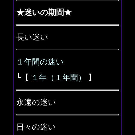
★迷いの期間★
長い迷い
１年間の迷い
┗【
１年（１年間）
】
永遠の迷い
日々の迷い