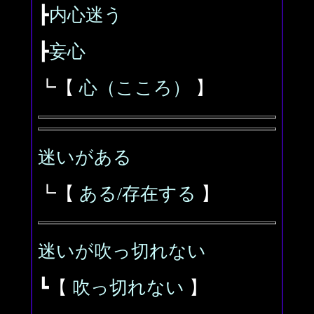
┣
内心迷う
┣
妄心
┗【
心（こころ）
】
迷いがある
┗【
ある/存在する
】
迷いが吹っ切れない
┗【
吹っ切れない
】