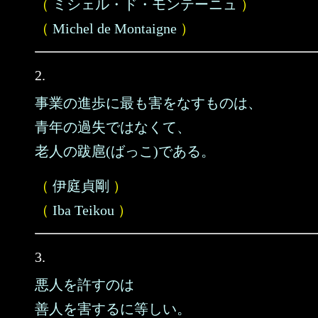
（
ミシェル・ド・モンテーニュ
）
（
Michel de Montaigne
）
2.
事業の進歩に最も害をなすものは、
青年の過失ではなくて、
老人の跋扈(ばっこ)である。
（
伊庭貞剛
）
（
Iba Teikou
）
3.
悪人を許すのは
善人を害するに等しい。