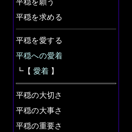
平穏を願う
平穏を求める
平穏を愛する
平穏への愛着
┗【
愛着
】
平穏の大切さ
平穏の大事さ
平穏の重要さ