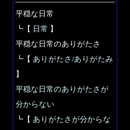
平穏な日常
┗【
日常
】
平穏な日常のありがたさ
┗【
ありがたさ/ありがたみ
】
平穏な日常のありがたさが
分からない
┗【
ありがたさが分からな