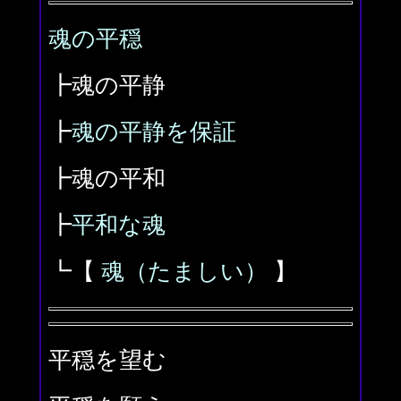
魂の平穏
┣魂の平静
┣
魂の平静を保証
┣魂の平和
┣
平和な魂
┗【
魂（たましい）
】
平穏を望む