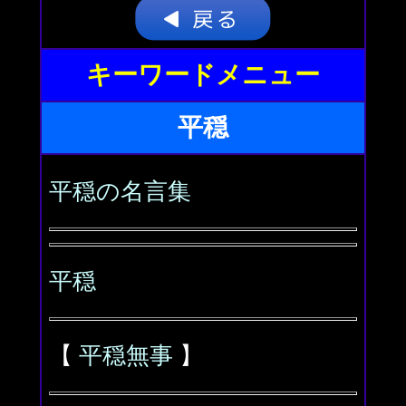
キーワードメニュー
平穏
平穏の名言集
平穏
【
平穏無事
】