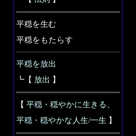
平穏を生む
平穏をもたらす
平穏を放出
┗【
放出
】
【
平穏・穏やかに生きる、
平穏・穏やかな人生/一生
】