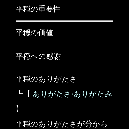
平穏の重要性
平穏の価値
平穏への感謝
平穏のありがたさ
┗【
ありがたさ/ありがたみ
】
平穏のありがたさが分から