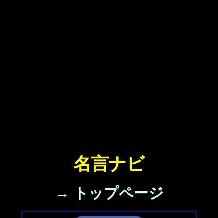
名言ナビ
→ トップページ