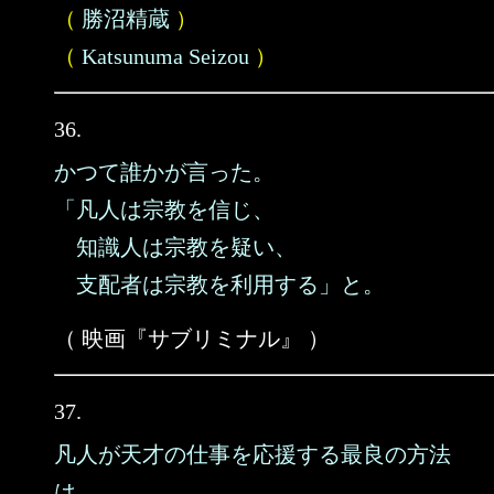
（
勝沼精蔵
）
（
Katsunuma Seizou
）
36.
かつて誰かが言った。
「凡人は宗教を信じ、
知識人は宗教を疑い、
支配者は宗教を利用する」と。
（ 映画『サブリミナル』 ）
37.
凡人が天才の仕事を応援する最良の方法
は、