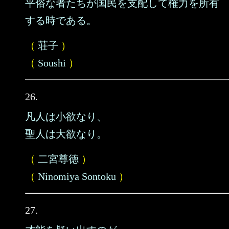
平俗な者たちが国民を支配して権力を所有
する時である。
（
荘子
）
（
Soushi
）
26.
凡人は小欲なり、
聖人は大欲なり。
（
二宮尊徳
）
（
Ninomiya Sontoku
）
27.