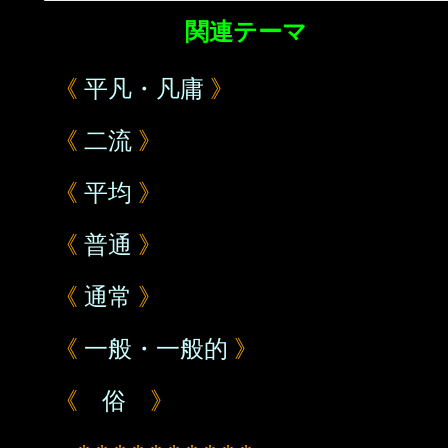
関連テーマ
《
平凡・凡庸
》
《
二流
》
《
平均
》
《
普通
》
《
通常
》
《
一般・一般的
》
《
俗
》