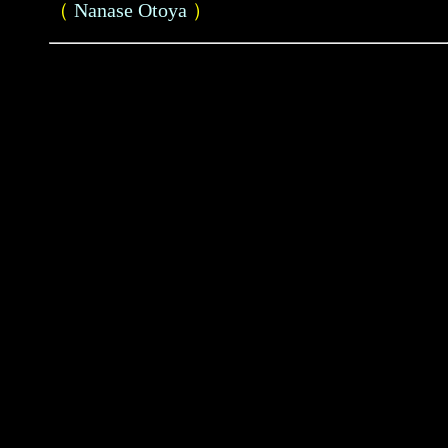
（
Nanase Otoya
）