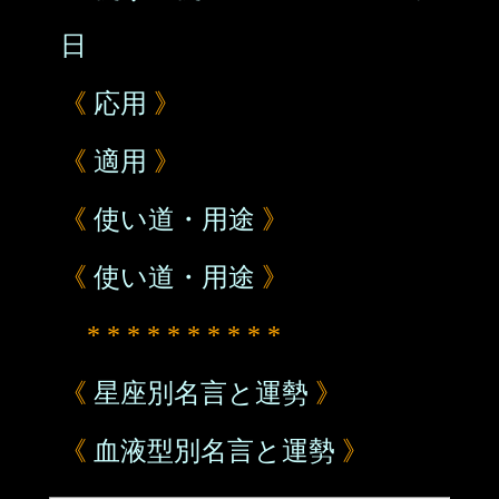
日
《
応用
》
《
適用
》
《
使い道・用途
》
《
使い道・用途
》
* * * * * * * * * *
《
星座別名言と運勢
》
《
血液型別名言と運勢
》