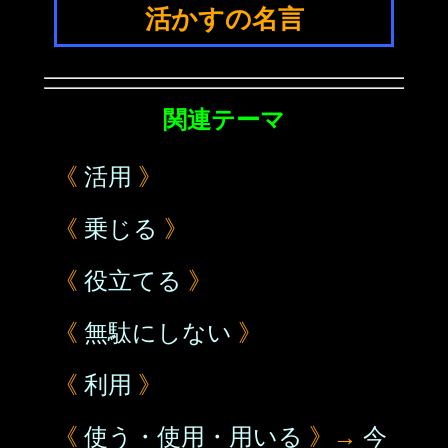
活かすの名言
関連テーマ
《
活用
》
《
乗じる
》
《
役立てる
》
《
無駄にしない
》
《
利用
》
《
使う・使用・用いる
》→
今