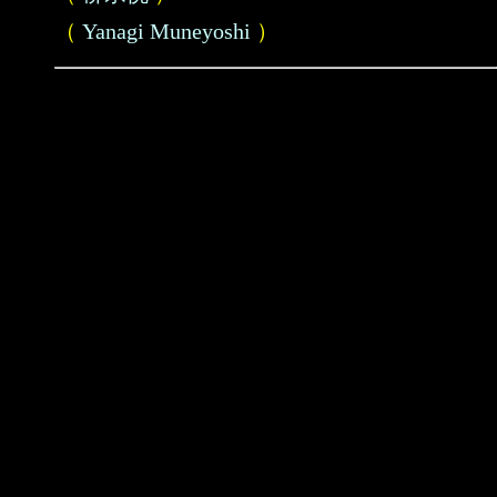
（
Yanagi Muneyoshi
）