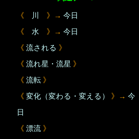
《
川
》→
今日
《
水
》→
今日
《
流される
》
《
流れ星・流星
》
《
流転
》
《
変化（変わる・変える）
》→
今
日
《
漂流
》