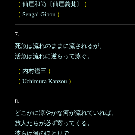
（
仙厓和尚〔仙厓義梵〕
）
（
Sengai Gibon
）
7.
死魚は流れのままに流されるが、
活魚は流れに逆らって泳ぐ。
（
内村鑑三
）
（
Uchimura Kanzou
）
8.
どこかに涼やかな河が流れていれば、
旅人たちが必ず寄ってくる。
彼らは河のほとりで