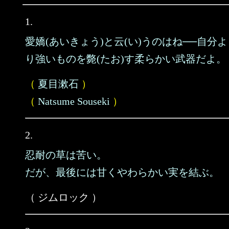
1.
愛嬌(あいきょう)と云(い)うのはね──自分よ
り強いものを斃(たお)す柔らかい武器だよ。
（
夏目漱石
）
（
Natsume Souseki
）
2.
忍耐の草は苦い。
だが、最後には甘くやわらかい実を結ぶ。
（ ジムロック ）