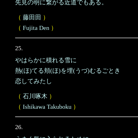
先見の明に繋がる近道でもある。
（
藤田田
）
（
Fujita Den
）
25.
やはらかに積れる雪に
熱(ほ)てる頬(ほ)を埋(うづ)むるごとき
恋してみたし
（
石川啄木
）
（
Ishikawa Takuboku
）
26.