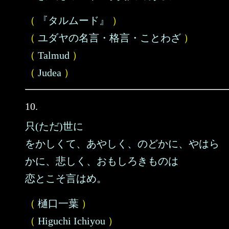
（
『タルムード』
）
（
ユダヤの名言・格言・ことわざ
）
（
Talmud
）
（
Judea
）
10.
只(ただ)世に
をかしくて、あやしく、のどかに、やはら
かに、悲しく、おもしろきものは
恋とこそ言はめ。
（
樋口一葉
）
（
Higuchi Ichiyou
）