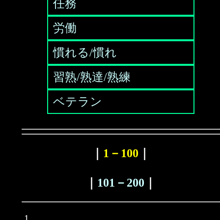
任務
労働
慣れる/慣れ
習熟/熟達/熟練
ベテラン
｜
1－100
｜
｜
101－200
｜
1.