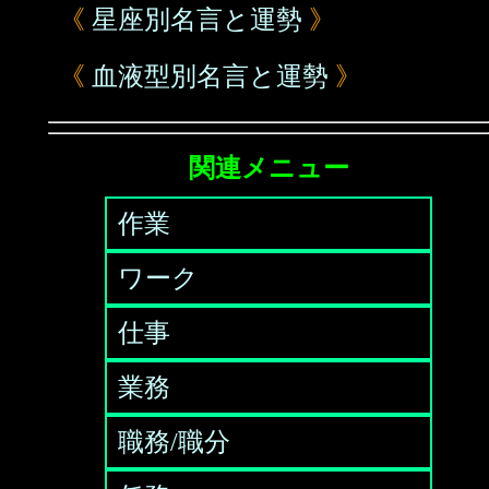
《
星座別名言と運勢
》
《
血液型別名言と運勢
》
関連メニュー
作業
ワーク
仕事
業務
職務/職分