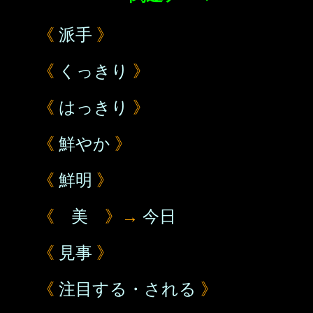
《
派手
》
《
くっきり
》
《
はっきり
》
《
鮮やか
》
《
鮮明
》
《
美
》→
今日
《
見事
》
《
注目する・される
》