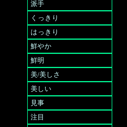
派手
くっきり
はっきり
鮮やか
鮮明
美/美しさ
美しい
見事
注目