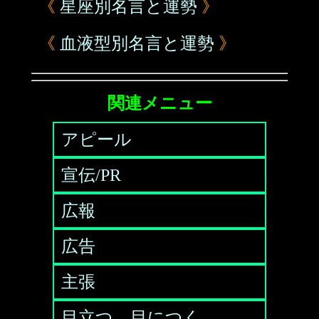
《
星座別名言と運勢
》
《
血液型別名言と運勢
》
関連メニュー
アピール
宣伝/PR
広報
広告
主張
目立つ、目につく