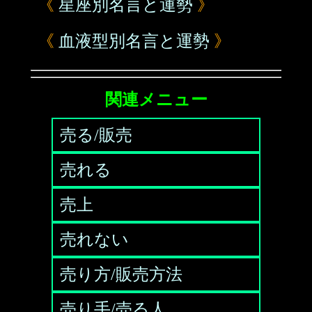
《
星座別名言と運勢
》
《
血液型別名言と運勢
》
関連メニュー
売る/販売
売れる
売上
売れない
売り方/販売方法
売り手/売る人