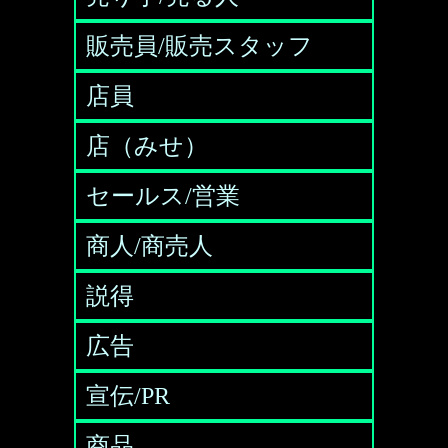
販売員/販売スタッフ
店員
店（みせ）
セールス/営業
商人/商売人
説得
広告
宣伝/PR
商品