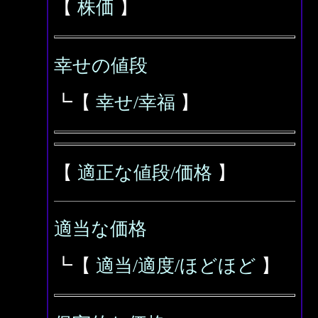
【
株価
】
幸せの値段
┗【
幸せ/幸福
】
【
適正な値段/価格
】
適当な価格
┗【
適当/適度/ほどほど
】