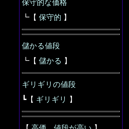
保守的な価格
┗【
保守的
】
儲かる値段
┗【
儲かる
】
ギリギリの値段
┗【
ギリギリ
】
【
高価、値段が高い
】