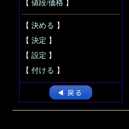
【
値段/価格
】
【
決める
】
【
決定
】
【
設定
】
【
付ける
】