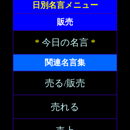
日別名言メニュー
販売
*
今日の名言
*
関連名言集
売る/販売
売れる