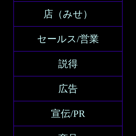
店（みせ）
セールス/営業
説得
広告
宣伝/PR