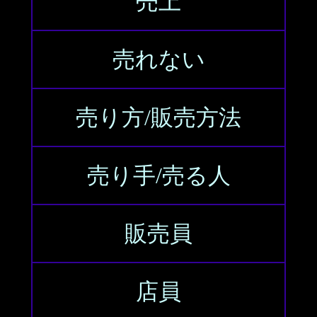
売上
売れない
売り方/販売方法
売り手/売る人
販売員
店員