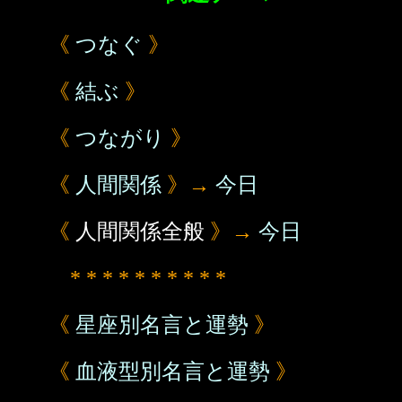
《
つなぐ
》
《
結ぶ
》
《
つながり
》
《
人間関係
》→
今日
《
人間関係全般
》→
今日
* * * * * * * * * *
《
星座別名言と運勢
》
《
血液型別名言と運勢
》