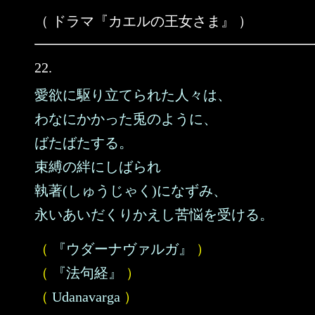
（ ドラマ『カエルの王女さま』 ）
22.
愛欲に駆り立てられた人々は、
わなにかかった兎のように、
ばたばたする。
束縛の絆にしばられ
執著(しゅうじゃく)になずみ、
永いあいだくりかえし苦悩を受ける。
（
『ウダーナヴァルガ』
）
（
『法句経』
）
（
Udanavarga
）