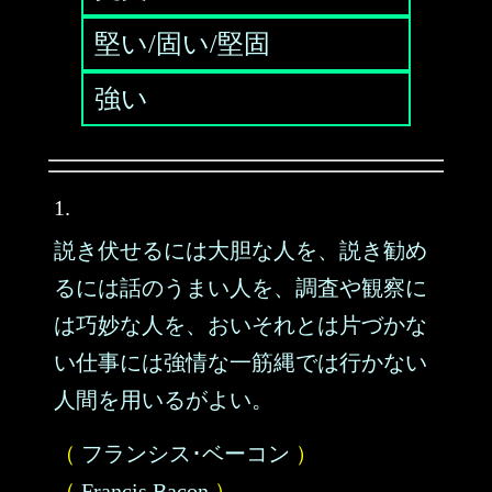
堅い/固い/堅固
強い
1.
説き伏せるには大胆な人を、説き勧め
るには話のうまい人を、調査や観察に
は巧妙な人を、おいそれとは片づかな
い仕事には強情な一筋縄では行かない
人間を用いるがよい。
（
フランシス･ベーコン
）
（
Francis Bacon
）