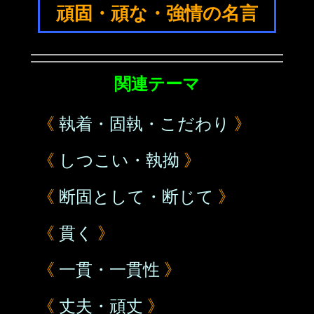
頑固・頑な・強情の名言
関連テーマ
《
執着・固執・こだわり
》
《
しつこい・執拗
》
《
断固として・断じて
》
《
貫く
》
《
一貫・一貫性
》
《
丈夫・頑丈
》