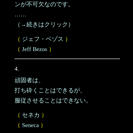
ンが不可欠なのです。
……
（→続きはクリック）
（
ジェフ・ベゾス
）
（
Jeff Bezos
）
4.
頑固者は、
打ち砕くことはできるが、
服従させることはできない。
（
セネカ
）
（
Seneca
）