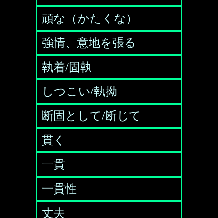
頑な（かたくな）
強情、意地を張る
執着/固執
しつこい/執拗
断固として/断じて
貫く
一貫
一貫性
丈夫