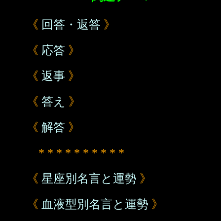
《
回答・返答
》
《
応答
》
《
返事
》
《
答え
》
《
解答
》
* * * * * * * * * *
《
星座別名言と運勢
》
《
血液型別名言と運勢
》