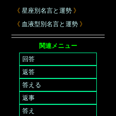
《
星座別名言と運勢
》
《
血液型別名言と運勢
》
関連メニュー
回答
返答
答える
返事
答え