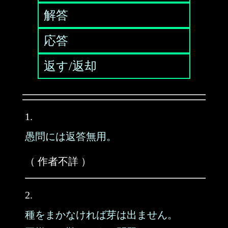
解答
応答
返す/返却
1.
愚問には返答無用。
（ 作者不詳 ）
2.
種をまかなければ芽は出ません。