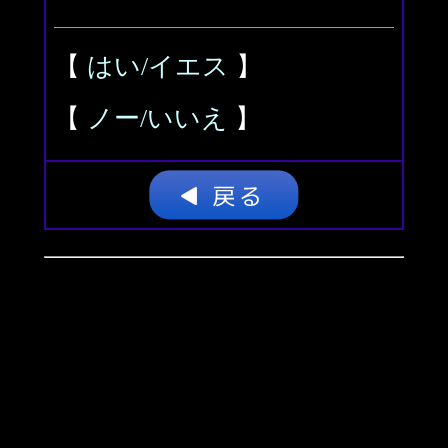
【
はい/イエス
】
【
ノー/いいえ
】