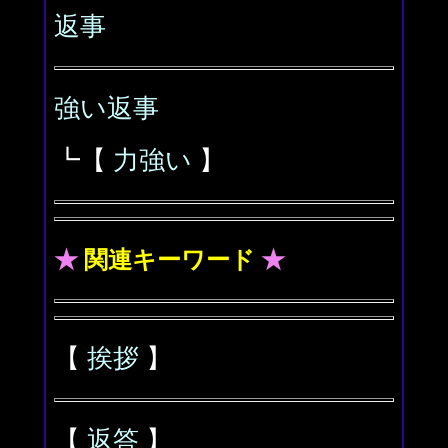
返事
強い返事
┗【
力強い
】
★
関連キーワード
★
【
挨拶
】
【
返答
】