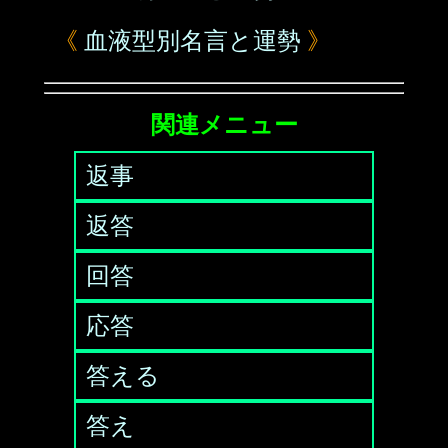
《
血液型別名言と運勢
》
関連メニュー
返事
返答
回答
応答
答える
答え