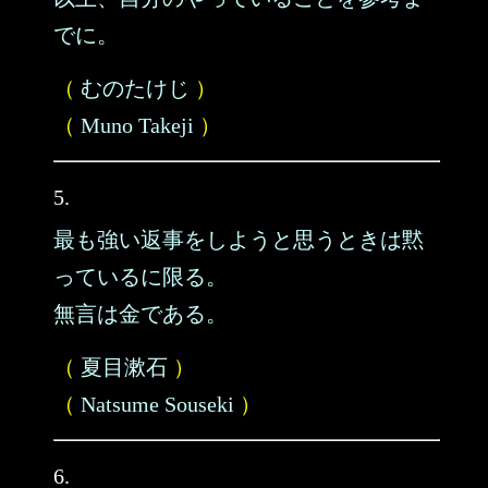
でに。
（
むのたけじ
）
（
Muno Takeji
）
5.
最も強い返事をしようと思うときは黙
っているに限る。
無言は金である。
（
夏目漱石
）
（
Natsume Souseki
）
6.