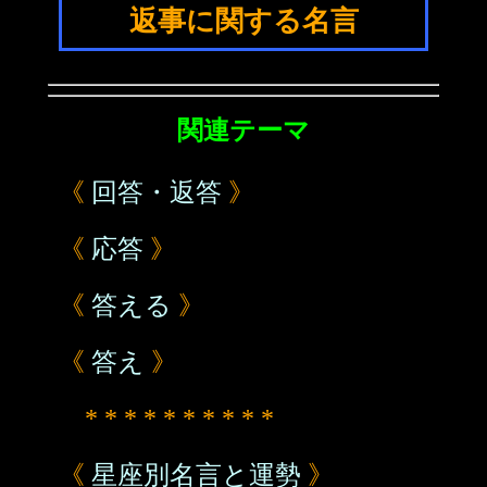
返事に関する名言
関連テーマ
《
回答・返答
》
《
応答
》
《
答える
》
《
答え
》
* * * * * * * * * *
《
星座別名言と運勢
》