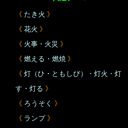
《
たき火
》
《
花火
》
《
火事・火災
》
《
燃える・燃焼
》
《
灯（ひ・ともしび）・灯火・灯
す・灯る
》
《
ろうそく
》
《
ランプ
》