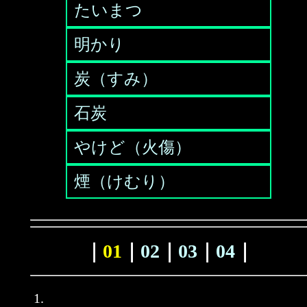
たいまつ
明かり
炭（すみ）
石炭
やけど（火傷）
煙（けむり）
｜
01
｜
02
｜
03
｜
04
｜
1.