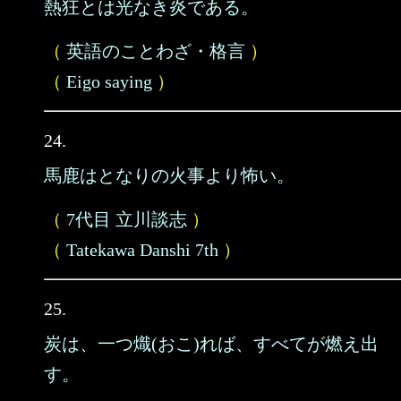
熱狂とは光なき炎である。
（
英語のことわざ・格言
）
（
Eigo saying
）
24.
馬鹿はとなりの火事より怖い。
（
7代目 立川談志
）
（
Tatekawa Danshi 7th
）
25.
炭は、一つ熾(おこ)れば、すべてが燃え出
す。