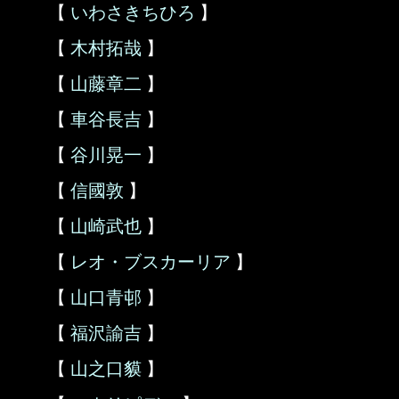
【
いわさきちひろ
】
【
木村拓哉
】
【
山藤章二
】
【
車谷長吉
】
【
谷川晃一
】
【
信國敦
】
【
山崎武也
】
【
レオ・ブスカーリア
】
【
山口青邨
】
【
福沢諭吉
】
【
山之口貘
】