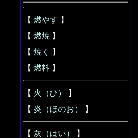
【
燃やす
】
【
燃焼
】
【
焼く
】
【
燃料
】
【
火（ひ）
】
【
炎（ほのお）
】
【
灰（はい）
】