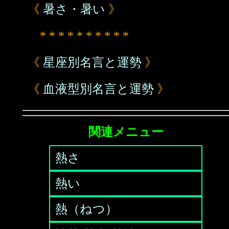
《
暑さ・暑い
》
* * * * * * * * * *
《
星座別名言と運勢
》
《
血液型別名言と運勢
》
関連メニュー
熱さ
熱い
熱（ねつ）