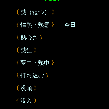
《
熱（ねつ）
》
《
情熱・熱意
》→
今日
《
熱心さ
》
《
熱狂
》
《
夢中・熱中
》
《
打ち込む
》
《
没頭
》
《
没入
》