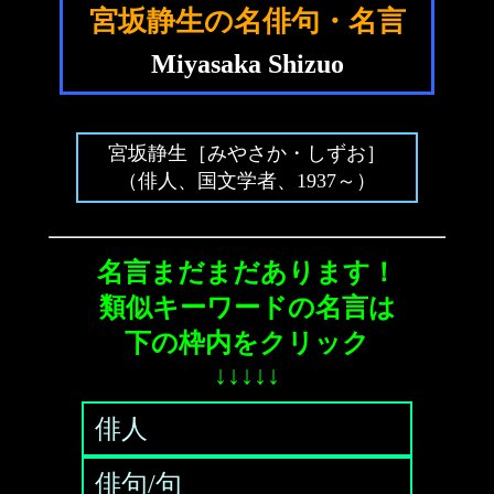
宮坂静生の名俳句・名言
Miyasaka Shizuo
宮坂静生［みやさか・しずお］
（俳人、国文学者、1937～）
名言まだまだあります！
類似キーワードの名言は
下の枠内をクリック
↓↓↓↓↓
俳人
俳句/句