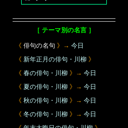
［ テーマ別の名言 ］
《
俳句の名句
》→
今日
《
新年正月の俳句・川柳
》
《
春の俳句・川柳
》→
今日
《
夏の俳句・川柳
》→
今日
《
秋の俳句・川柳
》→
今日
《
冬の俳句・川柳
》→
今日
《
年末大晦日の俳句・川柳
》