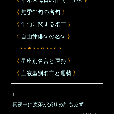
《
無季俳句の名句
》
《
俳句に関する名言
》
《
自由律俳句の名句
》
* * * * * * * * * *
《
星座別名言と運勢
》
《
血液型別名言と運勢
》
1.
真夜中に麦茶が減りぬ誰もゐず