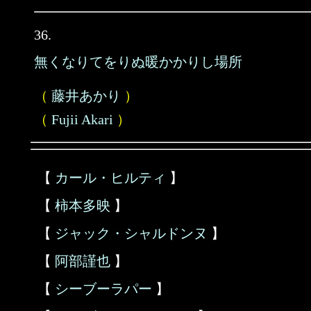
36.
無くなりてをりぬ暖かかりし場所
（
藤井あかり
）
（
Fujii Akari
）
【
カール・ヒルティ
】
【
柿本多映
】
【
ジャック・シャルドンヌ
】
【
阿部謹也
】
【
シーブーラパー
】