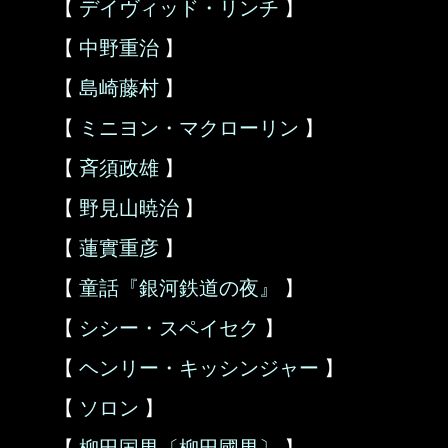
【
デイヴィッド・リンチ
】
【
中野重治
】
【
島崎藤村
】
【
ミニヨン・マクローリン
】
【
斉須政雄
】
【
野見山暁治
】
【
蓮實重彦
】
【
童話『銀河鉄道の夜』
】
【
シシー・スペイセク
】
【
ヘンリー・キッシンジャー
】
【
ソロン
】