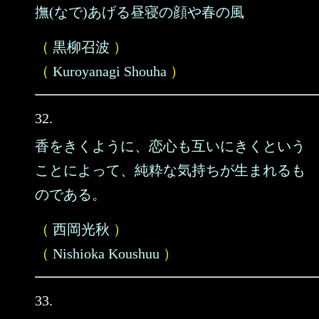
撫(なで)あげる昼寝の顔や春の風
（
黒柳召波
）
（
Kuroyanagi Shouha
）
32.
香をきくように、恋心も互いにきくという
ことによって、純粋な気持ちが生まれるも
のである。
（
西岡光秋
）
（
Nishioka Koushuu
）
33.