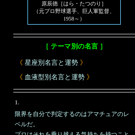
原辰徳［はら・たつのり］
（元プロ野球選手、巨人軍監督、
1958～）
［ テーマ別の名言 ］
《
星座別名言と運勢
》
《
血液型別名言と運勢
》
1.
限界を自分で判定するのはアマチュアのレ
ベルだ。
プロはそれを乗り越える気持ちを持つこと