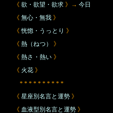
《
欲・欲望・欲求
》→
今日
《
無心・無我
》
《
恍惚・うっとり
》
《
熱（ねつ）
》
《
熱さ・熱い
》
《
火花
》
* * * * * * * * * *
《
星座別名言と運勢
》
《
血液型別名言と運勢
》