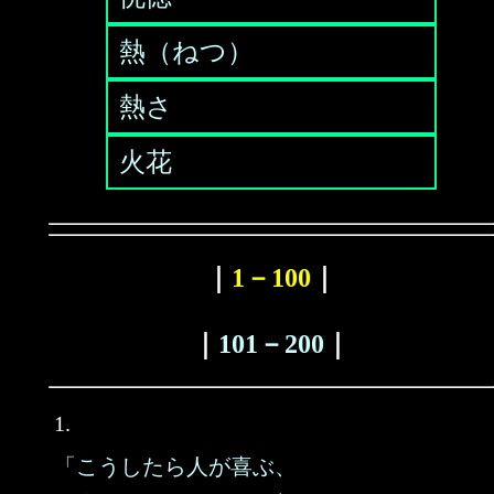
熱（ねつ）
熱さ
火花
｜
1－100
｜
｜
101－200
｜
1.
「こうしたら人が喜ぶ、