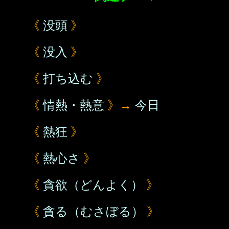
《
没頭
》
《
没入
》
《
打ち込む
》
《
情熱・熱意
》→
今日
《
熱狂
》
《
熱心さ
》
《
貪欲（どんよく）
》
《
貪る（むさぼる）
》