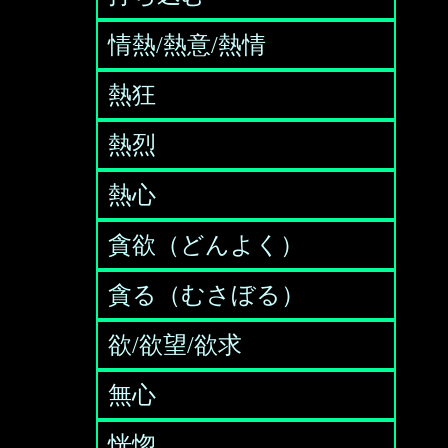
情熱/熱意/熱情
熱狂
熱烈
熱心
貪欲（どんよく）
貪る（むさぼる）
欲/欲望/欲求
無心
恍惚