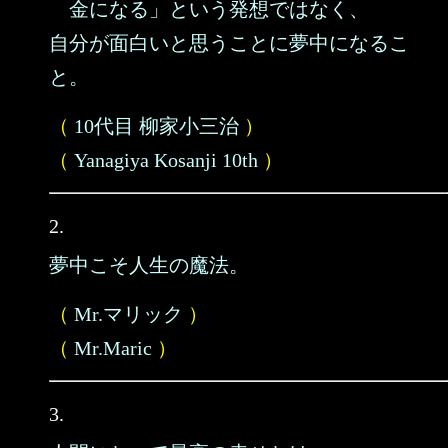
金になる」という発想ではなく、
自分が面白いと思うことに夢中になるこ
と。
（
10代目 柳家小三治
）
（
Yanagiya Kosanji 10th
）
2.
夢中こそ人生の魔法。
（
Mr.マリック
）
（
Mr.Maric
）
3.