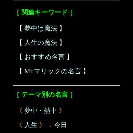
［ 関連キーワード ］
【
夢中は魔法
】
【
人生の魔法
】
【
おすすめ名言
】
【
Mr.マリックの名言
】
［ テーマ別の名言 ］
《
夢中・熱中
》
《
人生
》→
今日