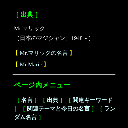
［ 出典 ］
Mr.マリック
（日本のマジシャン、1948～）
【
Mr.マリックの名言
】
【
Mr.Maric
】
ページ内メニュー
［
名言
］［
出典
］［
関連キーワード
］［
関連テーマと今日の名言
］［
ラン
ダム名言
］