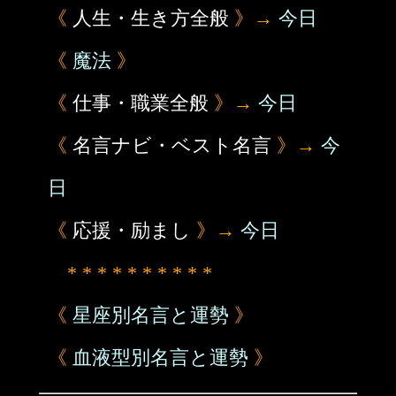
《
人生・生き方全般
》→
今日
《
魔法
》
《
仕事・職業全般
》→
今日
《
名言ナビ・ベスト名言
》→
今
日
《
応援・励まし
》→
今日
* * * * * * * * * *
《
星座別名言と運勢
》
《
血液型別名言と運勢
》