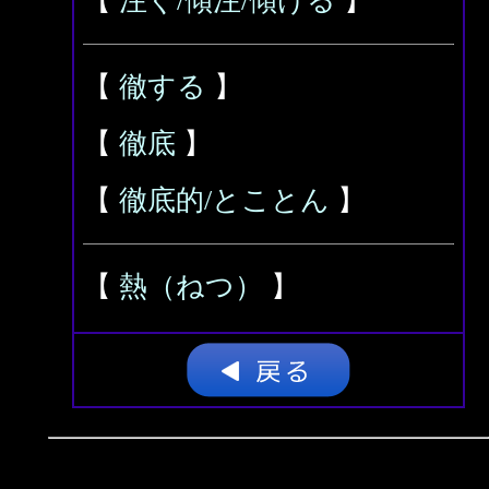
【
注ぐ/傾注/傾ける
】
【
徹する
】
【
徹底
】
【
徹底的/とことん
】
【
熱（ねつ）
】