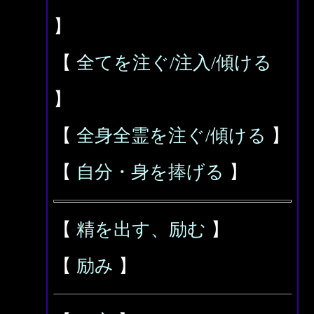
】
【
全てを注ぐ/注入/傾ける
】
【
全身全霊を注ぐ/傾ける
】
【
自分・身を捧げる
】
【
精を出す、励む
】
【
励み
】