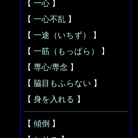
【
一心
】
【
一心不乱
】
【
一途（いちず）
】
【
一筋（もっぱら）
】
【
専心/専念
】
【
脇目もふらない
】
【
身を入れる
】
【
傾倒
】