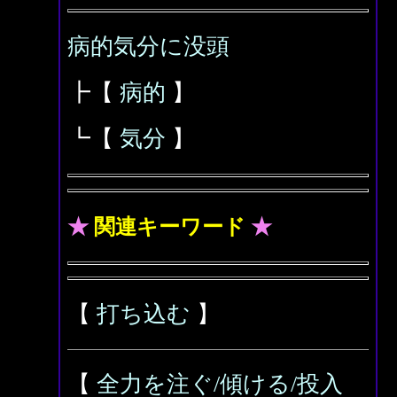
病的気分に没頭
┣【
病的
】
┗【
気分
】
★
関連キーワード
★
【
打ち込む
】
【
全力を注ぐ/傾ける/投入