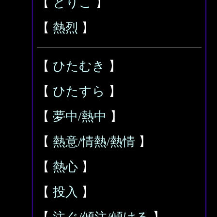
【
とりこ
】
【
熱烈
】
【
ひたむき
】
【
ひたすら
】
【
夢中/熱中
】
【
熱意/情熱/熱情
】
【
熱心
】
【
投入
】