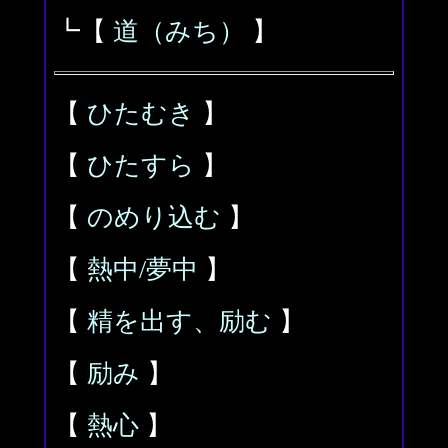
┗【
道（みち）
】
【
ひたむき
】
【
ひたすら
】
【
のめり込む
】
【
熱中/夢中
】
【
精を出す、励む
】
【
励み
】
【
熱心
】