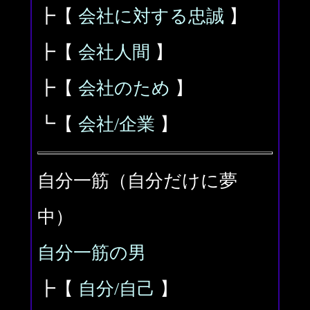
┣【
会社に対する忠誠
】
┣【
会社人間
】
┣【
会社のため
】
┗【
会社/企業
】
自分一筋（自分だけに夢
中）
自分一筋の男
┣【
自分/自己
】