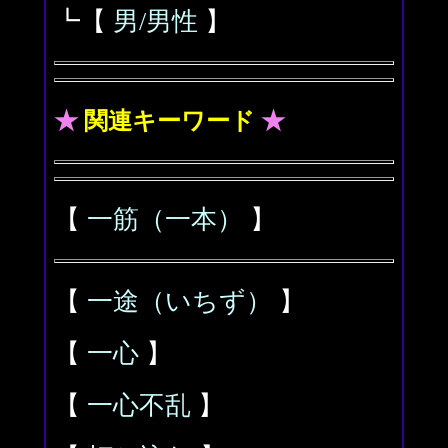
┗【
男/男性
】
★
関連キーワード
★
【
一筋（一本）
】
【
一途（いちず）
】
【
一心
】
【
一心不乱
】