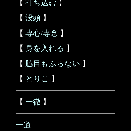
【
打ち込む
】
【
没頭
】
【
専心/専念
】
【
身を入れる
】
【
脇目もふらない
】
【
とりこ
】
【
一徹
】
一道