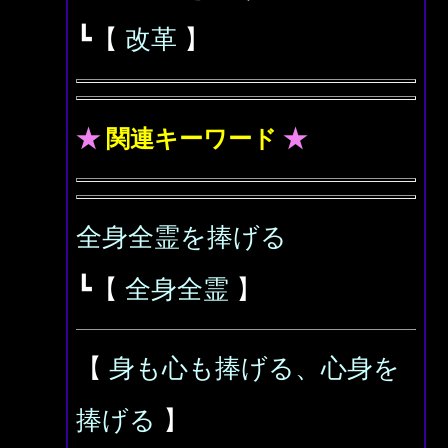
┗【
改革
】
★
関連キーワード
★
全身全霊を捧げる
┗【
全身全霊
】
【
身も心も捧げる、心身を
捧げる
】