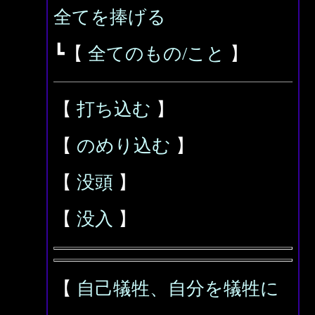
全てを捧げる
┗【
全てのもの/こと
】
【
打ち込む
】
【
のめり込む
】
【
没頭
】
【
没入
】
【
自己犠牲、自分を犠牲に