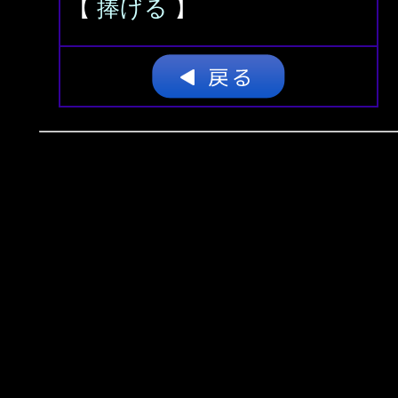
【
捧げる
】