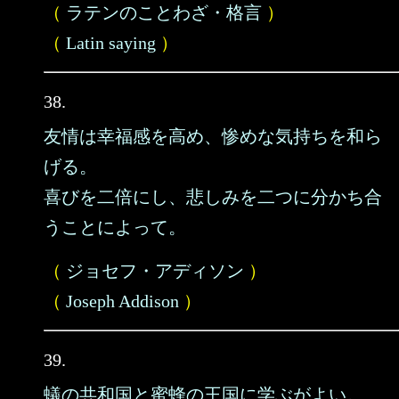
（
ラテンのことわざ・格言
）
（
Latin saying
）
38.
友情は幸福感を高め、惨めな気持ちを和ら
げる。
喜びを二倍にし、悲しみを二つに分かち合
うことによって。
（
ジョセフ・アディソン
）
（
Joseph Addison
）
39.
蟻の共和国と蜜蜂の王国に学ぶがよい。