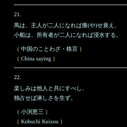
21.
馬は、主人が二人になれば痩(や)せ衰え、
小船は、所有者が二人になれば浸水する。
（
中国のことわざ・格言
）
（
China saying
）
22.
楽しみは他人と共にすべし、
独占せば淋しさを生ず。
（
小渕恵三
）
（
Kobuchi Keizou
）