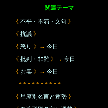
関連テーマ
《
不平・不満・文句
》
《
抗議
》
《
怒り
》→
今日
《
批判・非難
》→
今日
《
お客
》→
今日
* * * * * * * * * *
《
星座別名言と運勢
》