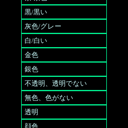
黒/黒い
灰色/グレー
白/白い
金色
銀色
不透明、透明でない
無色、色がない
透明
顔色