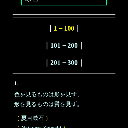
｜
1－100
｜
｜
101－200
｜
｜
201－300
｜
1.
色を見るものは形を見ず、
形を見るものは質を見ず。
（
夏目漱石
）
（
Natsume Souseki
）