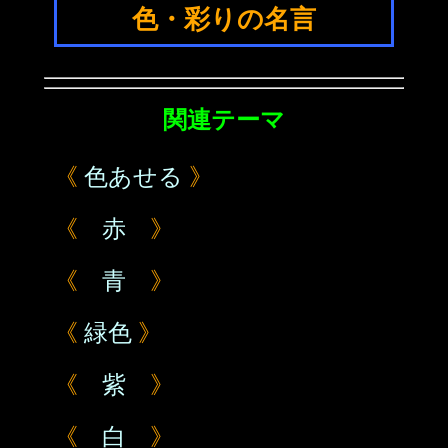
色・彩りの名言
関連テーマ
《
色あせる
》
《
赤
》
《
青
》
《
緑色
》
《
紫
》
《
白
》