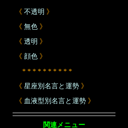
《
不透明
》
《
無色
》
《
透明
》
《
顔色
》
* * * * * * * * * *
《
星座別名言と運勢
》
《
血液型別名言と運勢
》
関連メニュー