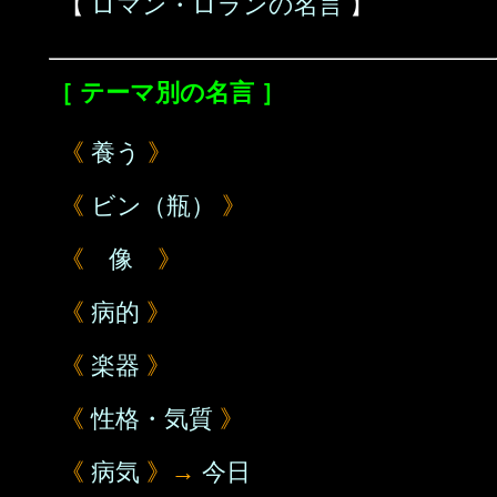
【
ロマン・ロランの名言
】
［ テーマ別の名言 ］
《
養う
》
《
ビン（瓶）
》
《
像
》
《
病的
》
《
楽器
》
《
性格・気質
》
《
病気
》→
今日