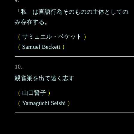
9.
「私」は言語行為そのものの主体としての
み存在する。
（
サミュエル・ベケット
）
（
Samuel Beckett
）
10.
親雀巣を出て遠く志す
（
山口誓子
）
（
Yamaguchi Seishi
）