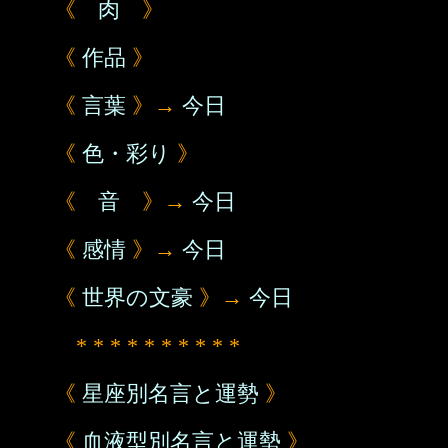
《
肉
》
《
作品
》
《
言葉
》→
今日
《
色・彩り
》
《
音
》→
今日
《
感情
》→
今日
《
世界の文豪
》→
今日
* * * * * * * * * *
《
星座別名言と運勢
》
《
血液型別名言と運勢
》