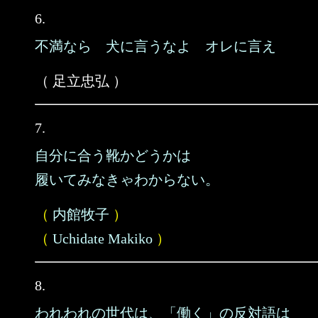
6.
不満なら 犬に言うなよ オレに言え
（ 足立忠弘 ）
7.
自分に合う靴かどうかは
履いてみなきゃわからない。
（
内館牧子
）
（
Uchidate Makiko
）
8.
われわれの世代は、「働く」の反対語は