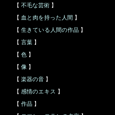
【
不毛な芸術
】
【
血と肉を持った人間
】
【
生きている人間の作品
】
【
言葉
】
【
色
】
【
像
】
【
楽器の音
】
【
感情のエキス
】
【
作品
】