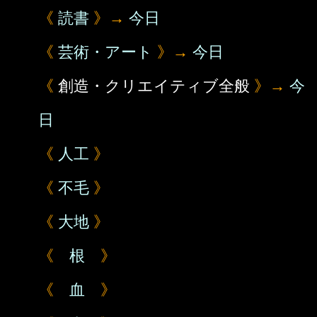
《
読書
》→
今日
《
芸術・アート
》→
今日
《
創造・クリエイティブ全般
》→
今
日
《
人工
》
《
不毛
》
《
大地
》
《
根
》
《
血
》