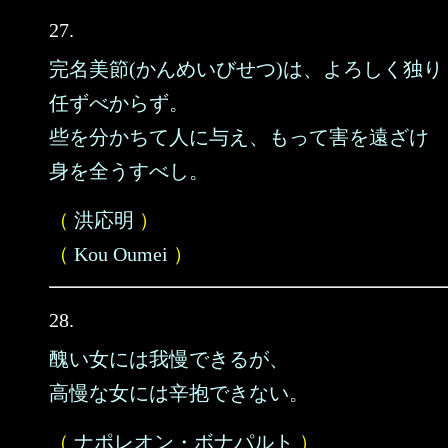
27.
完名美節(かんめいびせつ)は、よろしく独り
任ずべからず。
些を分かちて人に与え、もって害を遠ざけ
身を全うすべし。
（
洪応明
）
（
Kou Oumei
）
28.
醜い女には我慢できるが、
高慢な女には辛抱できない。
（
ナポレオン・ボナパルト
）