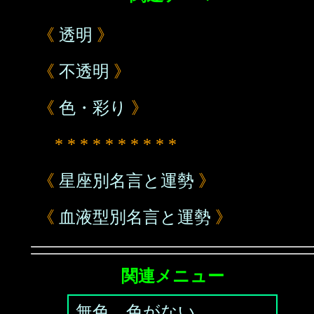
《
透明
》
《
不透明
》
《
色・彩り
》
* * * * * * * * * *
《
星座別名言と運勢
》
《
血液型別名言と運勢
》
関連メニュー
無色、色がない