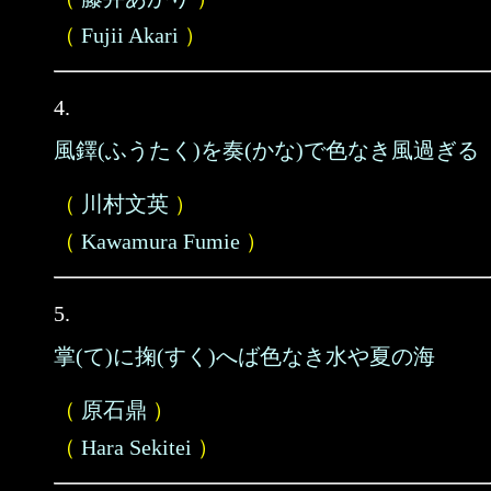
（
Fujii Akari
）
4.
風鐸(ふうたく)を奏(かな)で色なき風過ぎる
（
川村文英
）
（
Kawamura Fumie
）
5.
掌(て)に掬(すく)へば色なき水や夏の海
（
原石鼎
）
（
Hara Sekitei
）